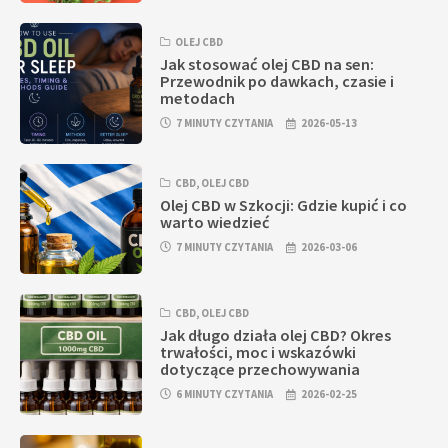
OLEJ CBD
Jak stosować olej CBD na sen:
Przewodnik po dawkach, czasie i
metodach
7 MINUTY CZYTANIA
2026-05-13
CBD
,
OLEJ CBD
Olej CBD w Szkocji: Gdzie kupić i co
warto wiedzieć
7 MINUTY CZYTANIA
2026-03-06
CBD
,
OLEJ CBD
Jak długo działa olej CBD? Okres
trwałości, moc i wskazówki
dotyczące przechowywania
6 MINUTY CZYTANIA
2026-02-25