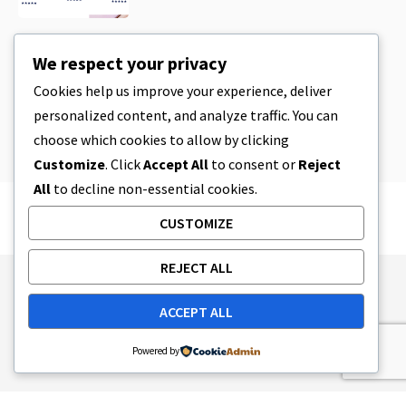
CBD
,
CBD EDIBLES
We respect your privacy
CBD Cookie Dough & Incredibly
Simple CBD Edibles You Can Make at
Cookies help us improve your experience, deliver
Home
personalized content, and analyze traffic. You can
4 MINUTY CZYTANIA
2023-04-08
choose which cookies to allow by clicking
Customize
. Click
Accept All
to consent or
Reject
All
to decline non-essential cookies.
CUSTOMIZE
REJECT ALL
Publishing Principles
Ethics Policy
ACCEPT ALL
Corrections Policy
Feedback Policy
Ownership & Funding
Tag map
Contact Us
Powered by