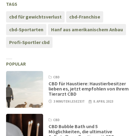
TAGS
cbd für gewichtsverlust
cbd-Franchise
cbd-Sportarten
Hanf aus amerikanischem Anbau
Profi-Sportler cbd
POPULAR
CBD
CBD für Haustiere: Haustierbesitzer
lieben es, jetzt empfohlen von Ihrem
Tierarzt CBD
3 MINUTEN LESEZEIT
8. APRIL 2023
CBD
CBD Bubble Bath und 5
Möglichkeiten, die ultimative