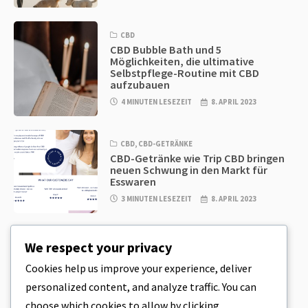
CBD
CBD Bubble Bath und 5
Möglichkeiten, die ultimative
Selbstpflege-Routine mit CBD
aufzubauen
4 MINUTEN LESEZEIT
8. APRIL 2023
CBD
,
CBD-GETRÄNKE
CBD-Getränke wie Trip CBD bringen
neuen Schwung in den Markt für
Esswaren
3 MINUTEN LESEZEIT
8. APRIL 2023
CBD
,
CBD EDIBLES
We respect your privacy
CBD-Plätzchenteig & unglaublich
einfache CBD-Esswaren, die Sie zu
Cookies help us improve your experience, deliver
Hause herstellen können
personalized content, and analyze traffic. You can
4 MINUTEN LESEZEIT
8. APRIL 2023
choose which cookies to allow by clicking