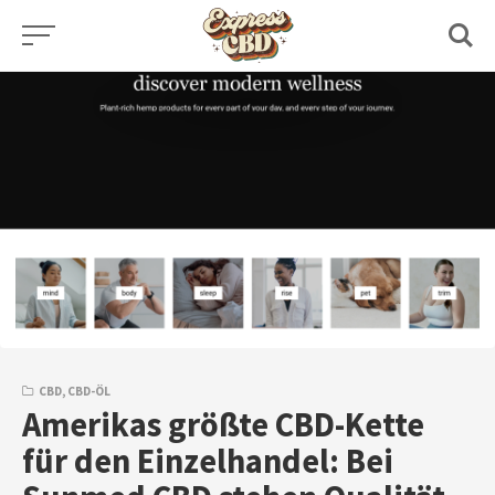
Skip
to
content
CBD
,
CBD-ÖL
Amerikas größte CBD-Kette
für den Einzelhandel: Bei