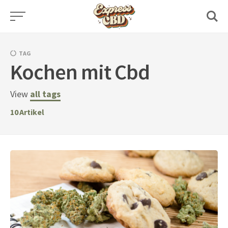
Skip
to
content
TAG
Kochen mit Cbd
View
all tags
10
Artikel