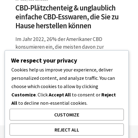
CBD-Plätzchenteig & unglaublich
einfache CBD-Esswaren, die Sie zu
Hause herstellen können
Im Jahr 2022, 26% der Amerikaner CBD
konsumieren ein, die meisten davon zur
Schmerzlinderung (etwa 64 %). Angesichts der
We respect your privacy
vielversprechenden…
Cookies help us improve your experience, deliver
personalized content, and analyze traffic. You can
4 MINUTEN LESEZEIT
8. APRIL 2023
choose which cookies to allow by clicking
Customize
. Click
Accept All
to consent or
Reject
All
to decline non-essential cookies.
CUSTOMIZE
REJECT ALL
Publishing Principles
Ethics Policy