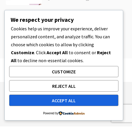
CBD
,
CBD EDIBLES
We respect your privacy
CBD-Plätzchenteig & unglaublich
einfache CBD-Esswaren, die Sie zu
Cookies help us improve your experience, deliver
Hause herstellen können
personalized content, and analyze traffic. You can
4 MINUTEN LESEZEIT
8. APRIL 2023
choose which cookies to allow by clicking
Customize
. Click
Accept All
to consent or
Reject
All
to decline non-essential cookies.
CUSTOMIZE
REJECT ALL
Publishing Principles
Ethics Policy
ACCEPT ALL
Corrections Policy
Feedback Policy
Ownership & Funding
Tag map
Contact Us
Powered by