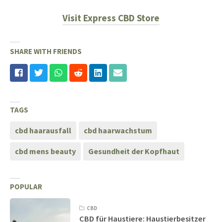
Visit Express CBD Store
SHARE WITH FRIENDS
TAGS
cbd haarausfall
cbd haarwachstum
cbd mens beauty
Gesundheit der Kopfhaut
POPULAR
CBD
CBD für Haustiere: Haustierbesitzer