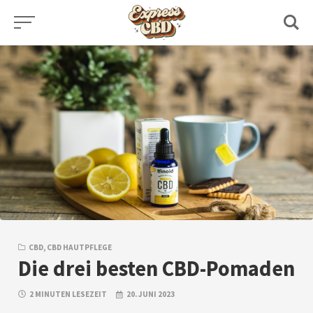
Skip
to
content
CBD
,
CBD HAUTPFLEGE
Die drei besten CBD-Pomaden
2 MINUTEN LESEZEIT
20. JUNI 2023