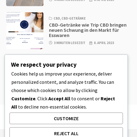
CBD
,
CBD-GETRÄNKE
CBD-Getränke wie Trip CBD bringen
neuen Schwung in den Markt für
Esswaren
3 MINUTEN LESEZEIT
8. APRIL 2023
CBD
,
CBD EDIBLES
We respect your privacy
CBD-Plätzchenteig & unglaublich
einfache CBD-Esswaren, die Sie zu
Cookies help us improve your experience, deliver
Hause herstellen können
personalized content, and analyze traffic. You can
4 MINUTEN LESEZEIT
8. APRIL 2023
choose which cookies to allow by clicking
Customize
. Click
Accept All
to consent or
Reject
All
to decline non-essential cookies.
CUSTOMIZE
REJECT ALL