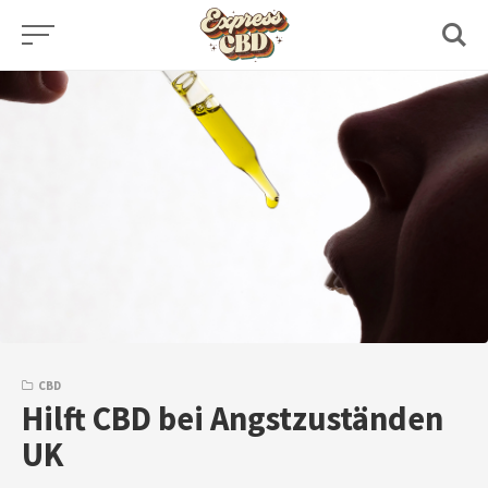
Skip
to
content
CBD
Hilft CBD bei Angstzuständen
UK