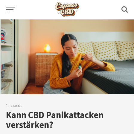
Skip
to
content
CBD-ÖL
Kann CBD Panikattacken
verstärken?