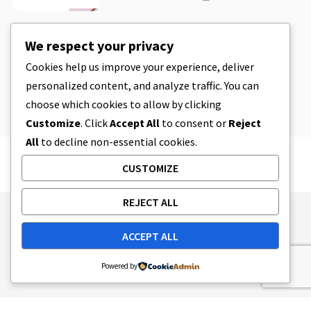
CBD
,
CBD EDIBLES
We respect your privacy
CBD-Plätzchenteig & unglaublich
einfache CBD-Esswaren, die Sie zu
Cookies help us improve your experience, deliver
Hause herstellen können
personalized content, and analyze traffic. You can
4 MINUTEN LESEZEIT
8. APRIL 2023
choose which cookies to allow by clicking
Customize
. Click
Accept All
to consent or
Reject
All
to decline non-essential cookies.
CUSTOMIZE
REJECT ALL
Publishing Principles
Ethics Policy
ACCEPT ALL
Corrections Policy
Feedback Policy
Ownership & Funding
Tag map
Contact Us
Powered by