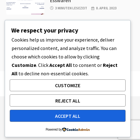
Esswaren
3 MINUTEN LESEZEIT
8. APRIL 2023
CBD
,
CBD EDIBLES
We respect your privacy
CBD-Plätzchenteig & unglaublich
einfache CBD-Esswaren, die Sie zu
Cookies help us improve your experience, deliver
Hause herstellen können
personalized content, and analyze traffic. You can
4 MINUTEN LESEZEIT
8. APRIL 2023
choose which cookies to allow by clicking
Customize
. Click
Accept All
to consent or
Reject
All
to decline non-essential cookies.
CUSTOMIZE
REJECT ALL
Publishing Principles
Ethics Policy
ACCEPT ALL
Corrections Policy
Feedback Policy
Ownership & Funding
Tag map
Contact Us
Powered by