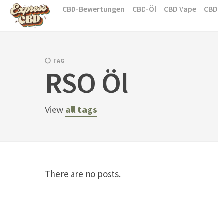
Skip
CBD-Bewertungen
CBD-Öl
CBD Vape
CBD
to
content
TAG
RSO Öl
View
all tags
There are no posts.