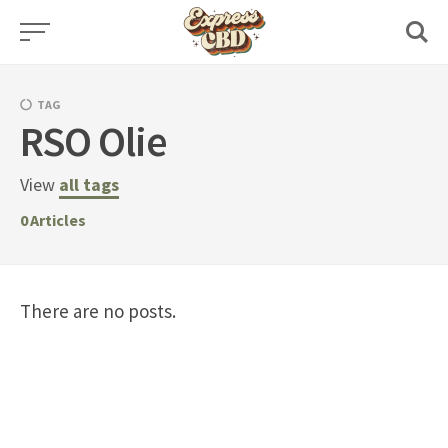
Skip
to
content
TAG
RSO Olie
View
all tags
0
Articles
There are no posts.