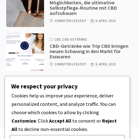
Möglichkeiten, die ultimative
Selbstpflege-Routine mit CBD
aufzubauen
4 MINUTEN LESEZEIT
8. APRIL 2023
CBD
,
CBD-GETRÄNKE
CBD-Getränke wie Trip CBD bringen
neuen Schwung in den Markt für
Esswaren
3 MINUTEN LESEZEIT
8. APRIL 2023
CBD
,
CBD EDIBLES
We respect your privacy
CBD-Plätzchenteig & unglaublich
einfache CBD-Esswaren, die Sie zu
Cookies help us improve your experience, deliver
Hause herstellen können
personalized content, and analyze traffic. You can
4 MINUTEN LESEZEIT
8. APRIL 2023
choose which cookies to allow by clicking
Customize
. Click
Accept All
to consent or
Reject
All
to decline non-essential cookies.