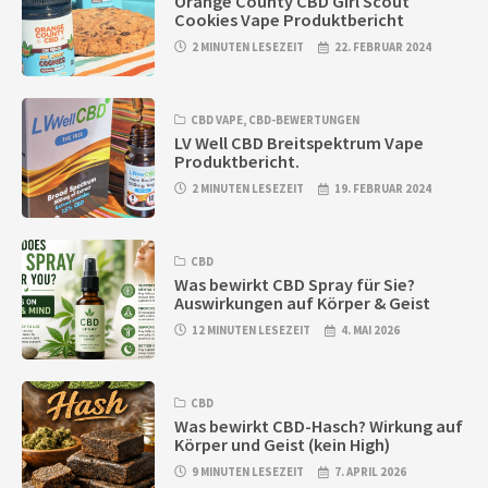
Orange County CBD Girl Scout
Cookies Vape Produktbericht
2 MINUTEN LESEZEIT
22. FEBRUAR 2024
CBD VAPE
,
CBD-BEWERTUNGEN
LV Well CBD Breitspektrum Vape
Produktbericht.
2 MINUTEN LESEZEIT
19. FEBRUAR 2024
CBD
Was bewirkt CBD Spray für Sie?
Auswirkungen auf Körper & Geist
12 MINUTEN LESEZEIT
4. MAI 2026
CBD
Was bewirkt CBD-Hasch? Wirkung auf
Körper und Geist (kein High)
9 MINUTEN LESEZEIT
7. APRIL 2026