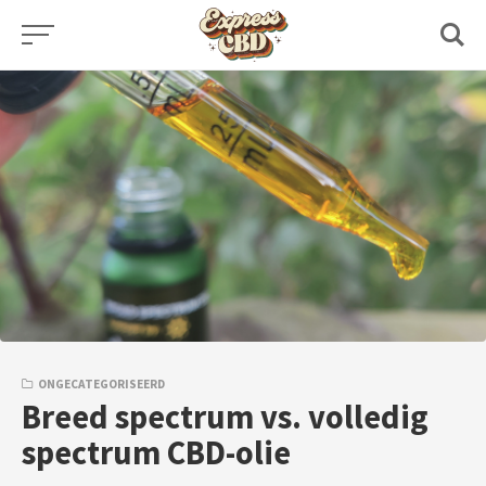
Skip
to
content
ONGECATEGORISEERD
Breed spectrum vs. volledig
spectrum CBD-olie