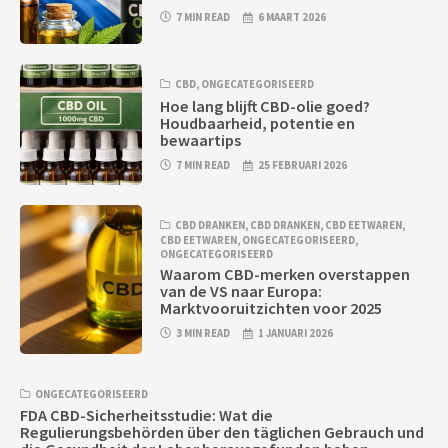
7 MIN READ
6 MAART 2026
CBD
,
ONGECATEGORISEERD
Hoe lang blijft CBD-olie goed?
Houdbaarheid, potentie en
bewaartips
7 MIN READ
25 FEBRUARI 2026
CBD DRANKEN
,
CBD DRANKEN
,
CBD EETWAREN
,
CBD EETWAREN
,
ONGECATEGORISEERD
,
ONGECATEGORISEERD
Waarom CBD-merken overstappen
van de VS naar Europa:
Marktvooruitzichten voor 2025
3 MIN READ
1 JANUARI 2026
ONGECATEGORISEERD
FDA CBD-Sicherheitsstudie: Wat die
Regulierungsbehörden über den täglichen Gebrauch und