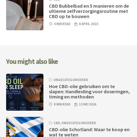
CBD Bubbelbad en 5 manieren om de
ultieme zelfverzorgingsroutine met
CBD op te bouwen
4 MIN READ
8 APRIL 2023
You might also like
ONGECATEGORISEERD
Hoe CBD-olie gebruiken om te
slapen: Handleiding voor doseringen,
timing en methoden
8 MIN READ
13 MEI 2026
CBD
,
ONGECATEGORISEERD
CBD-olie Schotland: Waar te koop en
wat te weten