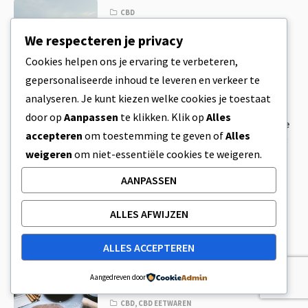
CBD
CBD voor huisdieren: Eigenaren van
We respecteren je privacy
huisdieren zijn er dol op, nu
aanbevolen door uw dierenarts CBD
Cookies helpen ons je ervaring te verbeteren,
3 MIN READ
8 APRIL 2023
gepersonaliseerde inhoud te leveren en verkeer te
analyseren. Je kunt kiezen welke cookies je toestaat
CBD
door op
Aanpassen
te klikken. Klik op
Alles
CBD Bubbelbad en 5 manieren om de
accepteren
om toestemming te geven of
Alles
ultieme zelfverzorgingsroutine met
CBD op te bouwen
weigeren
om niet-essentiële cookies te weigeren.
4 MIN READ
8 APRIL 2023
AANPASSEN
CBD
,
CBD DRANKEN
ALLES AFWIJZEN
CBD Dranken zoals Trip CBD voegen
een nieuwe dimensie toe aan de
Edibles Markt
ALLES ACCEPTEREN
3 MIN READ
8 APRIL 2023
Aangedreven door
CBD
,
CBD EETWAREN