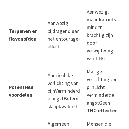
Aanwezig,
maar kan iets
Aanwezig,
minder
Terpenen en
bijdragend aan
krachtig zijn
flavonoïden
het entourage-
door
effect
verwijdering
van THC
Matige
Aanzienlijke
verlichting van
verlichting van
Potentiële
pijnLicht
pijnVerminderd
voordelen
verminderde
e angstBetere
angstGeen
slaapkwaliteit
THC-effecten
Algemeen
Mensen die