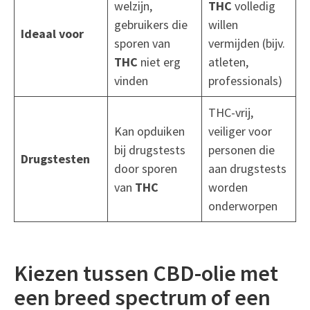
welzijn,
THC
volledig
gebruikers die
willen
Ideaal voor
sporen van
vermijden (bijv.
THC
niet erg
atleten,
vinden
professionals)
THC-vrij,
Kan opduiken
veiliger voor
bij drugstests
personen die
Drugstesten
door sporen
aan drugstests
van
THC
worden
onderworpen
Kiezen tussen CBD-olie met
een breed spectrum of een