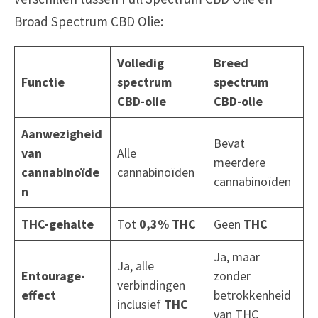
Broad Spectrum CBD Olie:
Volledig
Breed
Functie
spectrum
spectrum
CBD-olie
CBD-olie
Aanwezigheid
Bevat
van
Alle
meerdere
cannabinoïde
cannabinoïden
cannabinoïden
n
THC-gehalte
Tot
0,3% THC
Geen
THC
Ja, maar
Ja, alle
Entourage-
zonder
verbindingen
effect
betrokkenheid
inclusief
THC
van THC