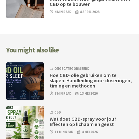
CBD op te bouwen
4 MIN READ
8 APRIL 2023
You might also like
ONGECATEGORISEERD
Hoe CBD-olie gebruiken om te
slapen: Handleiding voor doseringen,
timing en methoden
8 MIN READ
13 MEI 2026
CBD
Wat doet CBD-spray voor jou?
Effecten op lichaam en geest
11 MIN READ
4 MEI 2026