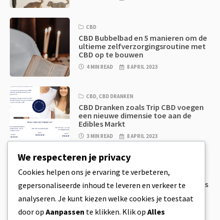
CBD
CBD Bubbelbad en 5 manieren om de
ultieme zelfverzorgingsroutine met
CBD op te bouwen
4 MIN READ
8 APRIL 2023
CBD
,
CBD DRANKEN
CBD Dranken zoals Trip CBD voegen
een nieuwe dimensie toe aan de
Edibles Markt
3 MIN READ
8 APRIL 2023
We respecteren je privacy
CBD
,
CBD EETWAREN
Cookies helpen ons je ervaring te verbeteren,
CBD Koekjesdeeg & Ongelooflijk
Simpele CBD Edibles Die Je Zelf Thuis
gepersonaliseerde inhoud te leveren en verkeer te
Kan Maken
analyseren. Je kunt kiezen welke cookies je toestaat
4 MIN READ
8 APRIL 2023
door op
Aanpassen
te klikken. Klik op
Alles