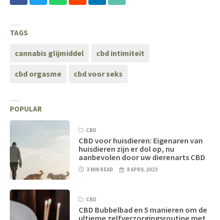
TAGS
cannabis glijmiddel
cbd intimiteit
cbd orgasme
cbd voor seks
POPULAR
CBD
CBD voor huisdieren: Eigenaren van
huisdieren zijn er dol op, nu
aanbevolen door uw dierenarts CBD
3 MIN READ
8 APRIL 2023
CBD
CBD Bubbelbad en 5 manieren om de
ultieme zelfverzorgingsroutine met