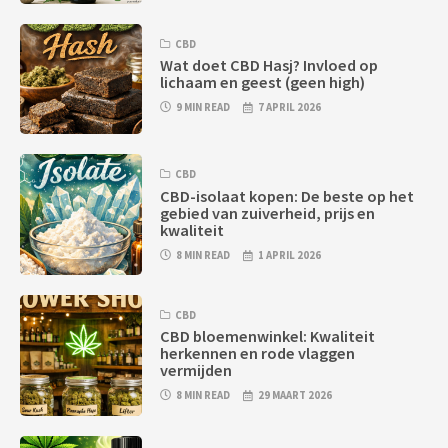
CBD
Wat doet CBD Hasj? Invloed op
lichaam en geest (geen high)
9 MIN READ
7 APRIL 2026
CBD
CBD-isolaat kopen: De beste op het
gebied van zuiverheid, prijs en
kwaliteit
8 MIN READ
1 APRIL 2026
CBD
CBD bloemenwinkel: Kwaliteit
herkennen en rode vlaggen
vermijden
8 MIN READ
29 MAART 2026