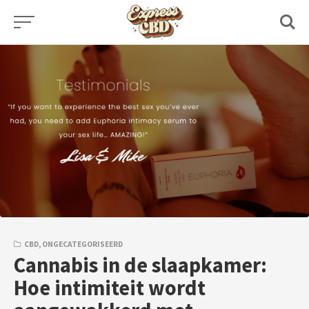
Skip
to
content
CBD
,
ONGECATEGORISEERD
Cannabis in de slaapkamer:
Hoe intimiteit wordt