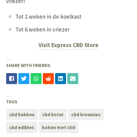
vriezer!
Tot 2 weken in de koelkast
Tot 6 weken in vriezer
Visit Express CBD Store
SHARE WITH FRIENDS
TAGS
cbd bakken
cbd boter
cbd brownies
cbd edibles
koken met cbd