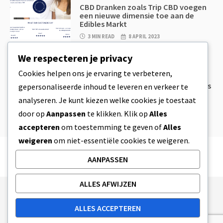
CBD Dranken zoals Trip CBD voegen
een nieuwe dimensie toe aan de
Edibles Markt
3 MIN READ
8 APRIL 2023
We respecteren je privacy
CBD
,
CBD EETWAREN
Cookies helpen ons je ervaring te verbeteren,
CBD Koekjesdeeg & Ongelooflijk
Simpele CBD Edibles Die Je Zelf Thuis
gepersonaliseerde inhoud te leveren en verkeer te
Kan Maken
analyseren. Je kunt kiezen welke cookies je toestaat
4 MIN READ
8 APRIL 2023
door op
Aanpassen
te klikken. Klik op
Alles
accepteren
om toestemming te geven of
Alles
weigeren
om niet-essentiële cookies te weigeren.
AANPASSEN
ALLES AFWIJZEN
Publishing Principles
Ethics Policy
ALLES ACCEPTEREN
Corrections Policy
Feedback Policy