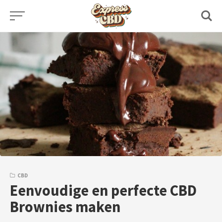
Skip
to
content
CBD
Eenvoudige en perfecte CBD
Brownies maken