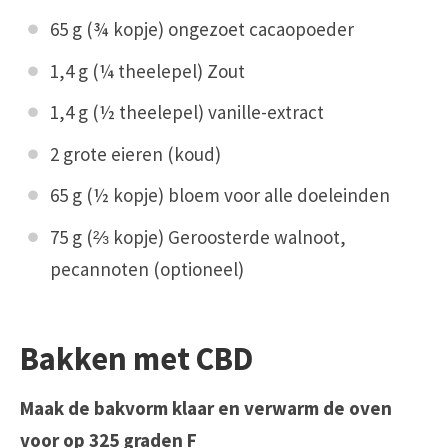
65 g (¾ kopje) ongezoet cacaopoeder
1,4 g (¼ theelepel) Zout
1,4 g (½ theelepel) vanille-extract
2 grote eieren (koud)
65 g (½ kopje) bloem voor alle doeleinden
75 g (⅔ kopje) Geroosterde walnoot,
pecannoten (optioneel)
Bakken met CBD
Maak de bakvorm klaar en verwarm de oven
voor op 325 graden F