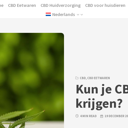
pe
CBD Eetwaren
CBD Huidverzorging
CBD voor huisdieren
Nederlands
CBD
,
CBD EETWAREN
Kun je C
krijgen?
4 MIN READ
19 DECEMBER 2