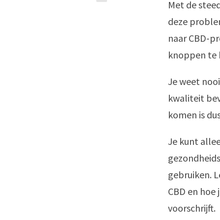
Met de stee
deze problem
naar CBD-pro
knoppen te 
Je weet noo
kwaliteit b
komen is dus
Je kunt allee
gezondheids
gebruiken. L
CBD en hoe j
voorschrijft.