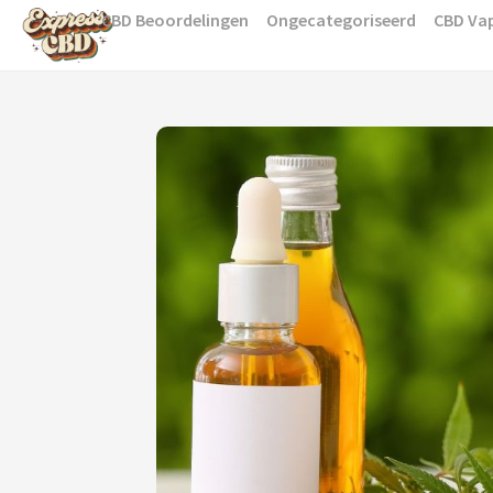
Skip
CBD Beoordelingen
Ongecategoriseerd
CBD Va
to
content