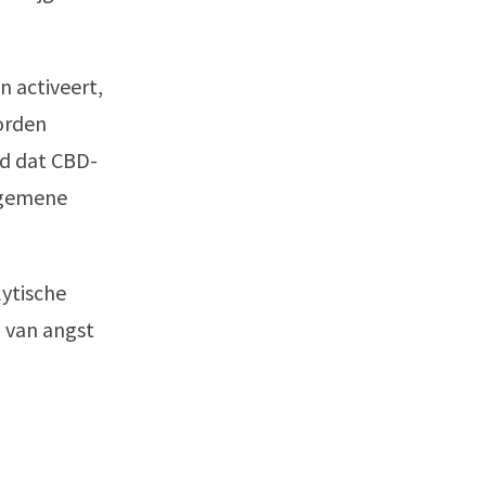
n activeert,
worden
d dat CBD-
lgemene
lytische
 van angst