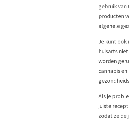
gebruik van 
producten vo
algehele gez
Je kunt ook 
huisarts nie
worden gerun
cannabis en d
gezondheid
Als je probl
juiste recep
zodat ze de 