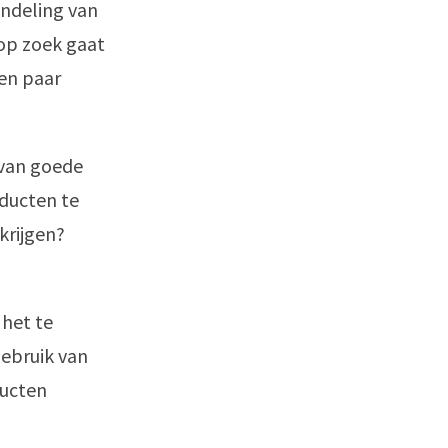
ndeling van
 op zoek gaat
een paar
 van goede
ducten te
krijgen?
het te
gebruik van
ducten