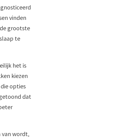
agnosticeerd
sen vinden
 de grootste
slaap te
lijk het is
kken kiezen
die opties
getoond dat
beter
h van wordt,