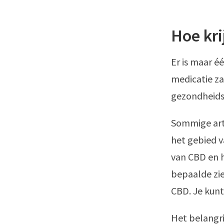
Hoe kri
Er is maar é
medicatie za
gezondheids
Sommige arts
het gebied v
van CBD en h
bepaalde zie
CBD. Je kunt 
Het belangrij