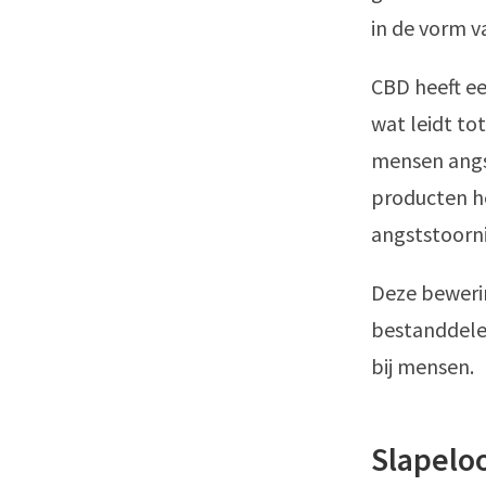
in de vorm v
CBD heeft ee
wat leidt to
mensen angs
producten h
angststoorni
Deze bewerin
bestanddele
bij mensen.
Slapelo