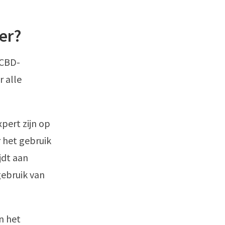
ter?
 CBD-
r alle
pert zijn op
 het gebruik
jdt aan
gebruik van
an het