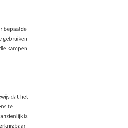
or bepaalde
 gebruiken
 die kampen
wijs dat het
ns te
nzienlijk is
erkrijgbaar