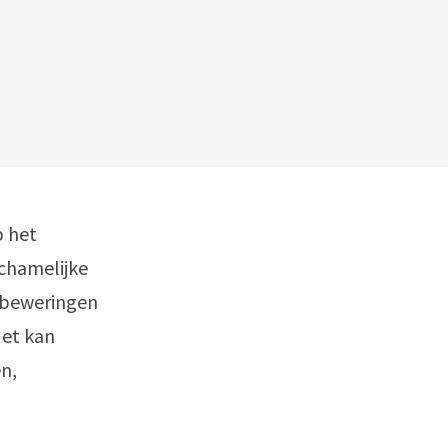
p het
ichamelijke
e beweringen
Het kan
n,