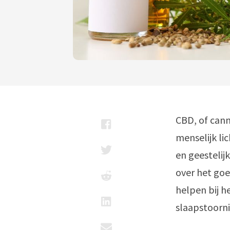
CBD, of cann
menselijk li
en geestelij
over het goe
helpen bij h
slaapstoorni