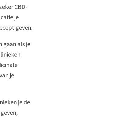
 zeker CBD-
catie je
recept geven.
 gaan als je
linieken
icinale
van je
nieken je de
 geven,