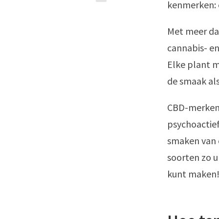
kenmerken: 
Met meer da
cannabis- en
Elke plant m
de smaak als
CBD-merken 
psychoactie
smaken van c
soorten zo u
kunt maken