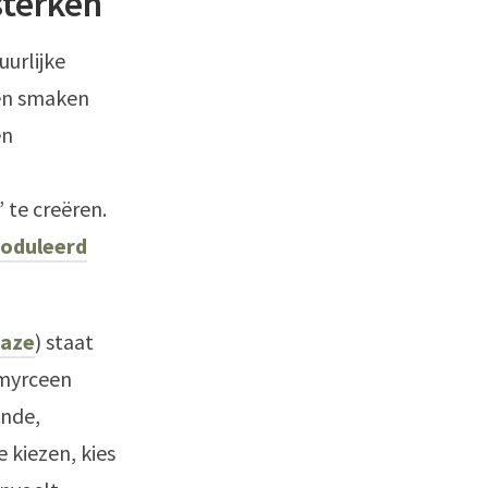
sterken
uurlijke
en smaken
en
te creëren.
moduleerd
aze
) staat
 myrceen
ende,
 kiezen, kies