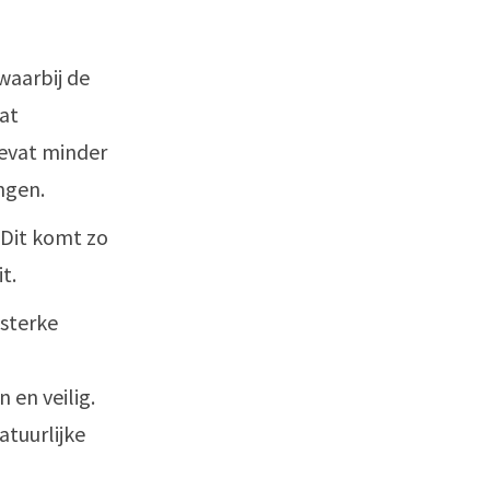
waarbij de
at
bevat minder
ngen.
 Dit komt zo
t.
sterke
 en veilig.
tuurlijke