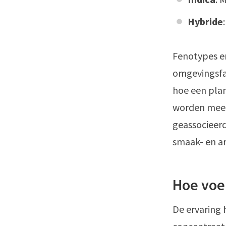
Hybride
Fenotypes en
omgevingsfa
hoe een plan
worden mees
geassocieerd
smaak- en ar
Hoe voel
De ervaring 