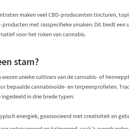
ntraten maken veel CBD-producenten tincturen, topic
producten met rasspecifieke smaken. Dit biedt een 
natief voor het roken van cannabis.
een stam?
 in wezen unieke cultivars van de cannabis- of hennepp
or bepaalde cannabinoïde- en terpeenprofielen. Trad
ingedeeld in drie brede typen:
Typisch energiek, geassocieerd met creativiteit en geb
Meer ontspannend en kalmerend, vaak ’s avonds gebru