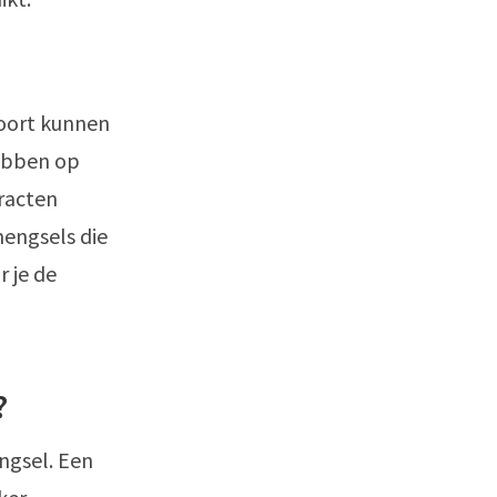
soort kunnen
ebben op
tracten
engsels die
 je de
?
ngsel. Een