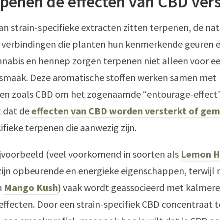
penen de effecten van CBD ver
van strain-specifieke extracten zitten terpenen, de nat
 verbindingen die planten hun kenmerkende geuren 
nnabis en hennep zorgen terpenen niet alleen voor e
maak. Deze aromatische stoffen werken samen met
en zoals CBD om het zogenaamde “entourage-effect” 
 dat de
effecten van CBD worden versterkt of ge
ifieke terpenen die aanwezig zijn.
jvoorbeeld (veel voorkomend in soorten als
Lemon H
ijn opbeurende en energieke eigenschappen, terwijl
n
Mango Kush
) vaak wordt geassocieerd met kalmer
ffecten. Door een strain-specifiek CBD concentraat te