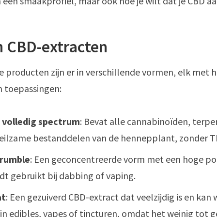
en een smaakprofiel, maar ook hoe je wilt dat je CBD a
n CBD-extracten
e producten zijn er in verschillende vormen, elk met 
n toepassingen:
 volledig spectrum
: Bevat alle cannabinoïden, terp
eilzame bestanddelen van de hennepplant, zonder T
crumble
: Een geconcentreerde vorm met een hoge pot
dt gebruikt bij dabbing of vaping.
at
: Een gezuiverd CBD-extract dat veelzijdig is en kan
in edibles, vapes of tincturen, omdat het weinig tot 