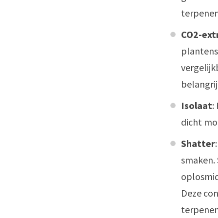
terpenen
CO2-ext
plantens
vergelijk
belangri
Isolaat
:
dicht mog
Shatter
smaken. 
oplosmidd
Deze con
terpenen