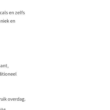
als en zelfs
uniek en
lant,
itioneel
ruik overdag.
ikt.