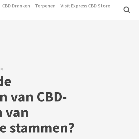
CBD Dranken
Terpenen
Visit Express CBD Store
EN
de
n van CBD-
n van
ke stammen?