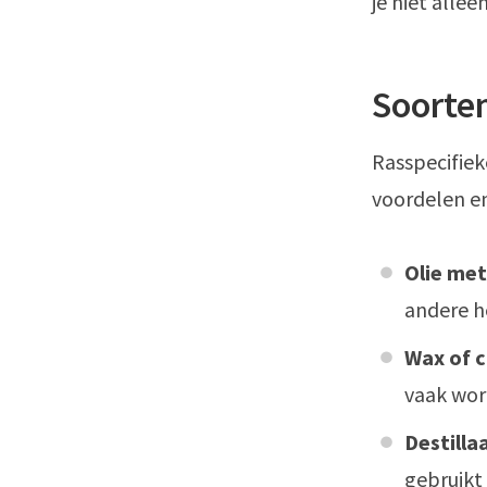
je niet alle
Soorte
Rasspecifiek
voordelen e
Olie met
andere h
Wax of 
vaak wor
Destilla
gebruikt 