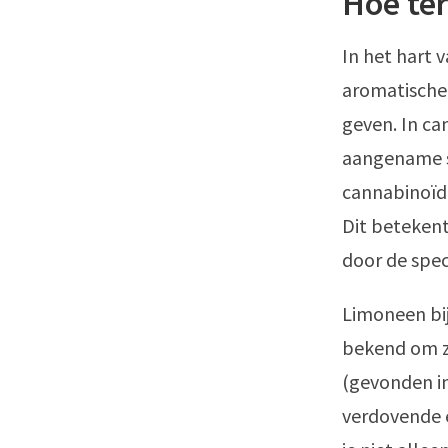
Hoe ter
In het hart 
aromatische
geven. In ca
aangename s
cannabinoïd
Dit betekent
door de spec
Limoneen bi
bekend om z
(gevonden i
verdovende e