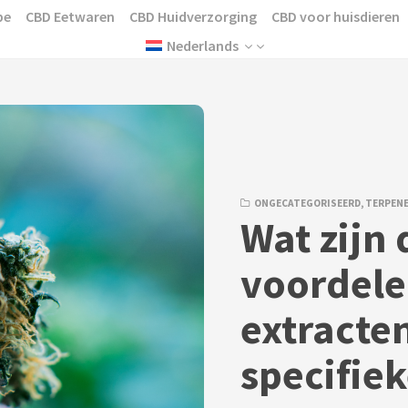
pe
CBD Eetwaren
CBD Huidverzorging
CBD voor huisdieren
Nederlands
ONGECATEGORISEERD
,
TERPEN
Wat zijn 
voordele
extracte
specifie