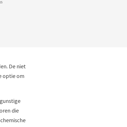
25
en. De niet
ke optie om
 gunstige
oren die
e chemische