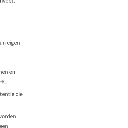
anvoelt.
hun eigen
enen en
HC.
entie die
 worden
geen