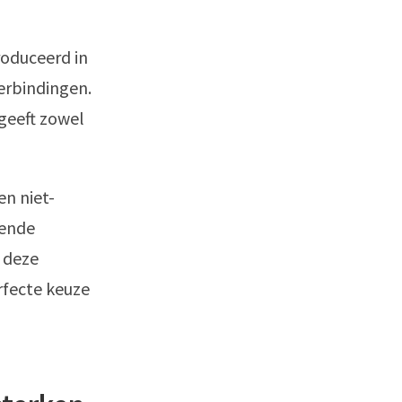
oduceerd in
erbindingen.
geeft zowel
n niet-
kende
t deze
rfecte keuze