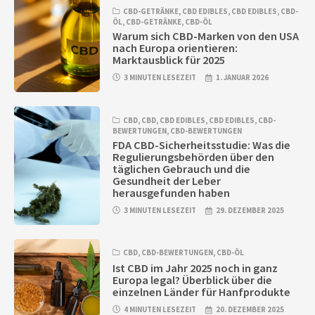
CBD-GETRÄNKE
,
CBD EDIBLES
,
CBD EDIBLES
,
CBD-
ÖL
,
CBD-GETRÄNKE
,
CBD-ÖL
Warum sich CBD-Marken von den USA
nach Europa orientieren:
Marktausblick für 2025
3 MINUTEN LESEZEIT
1. JANUAR 2026
CBD
,
CBD
,
CBD EDIBLES
,
CBD EDIBLES
,
CBD-
BEWERTUNGEN
,
CBD-BEWERTUNGEN
FDA CBD-Sicherheitsstudie: Was die
Regulierungsbehörden über den
täglichen Gebrauch und die
Gesundheit der Leber
herausgefunden haben
3 MINUTEN LESEZEIT
29. DEZEMBER 2025
CBD
,
CBD-BEWERTUNGEN
,
CBD-ÖL
Ist CBD im Jahr 2025 noch in ganz
Europa legal? Überblick über die
einzelnen Länder für Hanfprodukte
4 MINUTEN LESEZEIT
20. DEZEMBER 2025