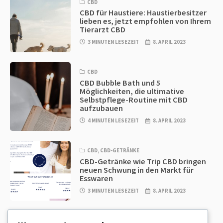
CBD
CBD für Haustiere: Haustierbesitzer
lieben es, jetzt empfohlen von Ihrem
Tierarzt CBD
3 MINUTEN LESEZEIT
8. APRIL 2023
CBD
CBD Bubble Bath und 5
Möglichkeiten, die ultimative
Selbstpflege-Routine mit CBD
aufzubauen
4 MINUTEN LESEZEIT
8. APRIL 2023
CBD
,
CBD-GETRÄNKE
CBD-Getränke wie Trip CBD bringen
neuen Schwung in den Markt für
Esswaren
3 MINUTEN LESEZEIT
8. APRIL 2023
CBD
,
CBD EDIBLES