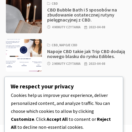
CBD
CBD Bubble Bath i 5 sposobów na
zbudowanie ostatecznej rutyny
pielęgnacyjnej z CBD.
4 MINUTY CZYTANIA
2023-04-08
CBD
,
NAPOJE CBD
Napoje CBD takie jak Trip CBD dodają
nowego blasku do rynku Edibles.
2 MINUTY CZYTANIA
2023-04-08
CBD
,
CBD EDIBLES
We respect your privacy
CBD Cookie Dough & Incredibly
Simple CBD Edibles You Can Make at
Cookies help us improve your experience, deliver
Home
personalized content, and analyze traffic. You can
4 MINUTY CZYTANIA
2023-04-08
choose which cookies to allow by clicking
Customize
. Click
Accept All
to consent or
Reject
All
to decline non-essential cookies.