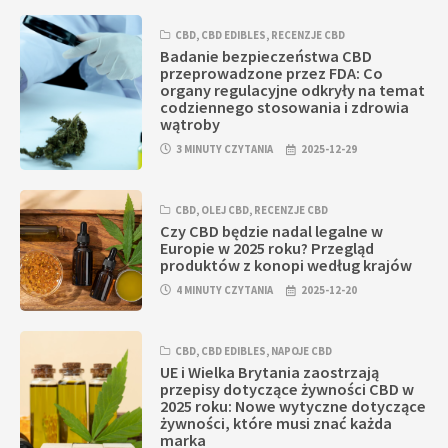
CBD
,
CBD EDIBLES
,
RECENZJE CBD
Badanie bezpieczeństwa CBD
przeprowadzone przez FDA: Co
organy regulacyjne odkryły na temat
codziennego stosowania i zdrowia
wątroby
3 MINUTY CZYTANIA
2025-12-29
CBD
,
OLEJ CBD
,
RECENZJE CBD
Czy CBD będzie nadal legalne w
Europie w 2025 roku? Przegląd
produktów z konopi według krajów
4 MINUTY CZYTANIA
2025-12-20
CBD
,
CBD EDIBLES
,
NAPOJE CBD
UE i Wielka Brytania zaostrzają
przepisy dotyczące żywności CBD w
2025 roku: Nowe wytyczne dotyczące
żywności, które musi znać każda
marka