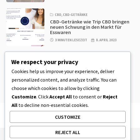
CBD
,
CBD-GETRÄNKE
CBD-Getränke wie Trip CBD bringen
neuen Schwung in den Markt für
Esswaren
3 MINUTEN LESEZEIT
8. APRIL 2023
CBD
,
CBD EDIBLES
We respect your privacy
CBD-Plätzchenteig & unglaublich
einfache CBD-Esswaren, die Sie zu
Cookies help us improve your experience, deliver
Hause herstellen können
personalized content, and analyze traffic. You can
4 MINUTEN LESEZEIT
8. APRIL 2023
choose which cookies to allow by clicking
Customize
. Click
Accept All
to consent or
Reject
All
to decline non-essential cookies.
CUSTOMIZE
REJECT ALL
Publishing Principles
Ethics Policy