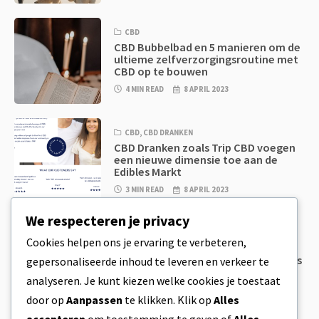
CBD
CBD Bubbelbad en 5 manieren om de
ultieme zelfverzorgingsroutine met
CBD op te bouwen
4 MIN READ
8 APRIL 2023
CBD
,
CBD DRANKEN
CBD Dranken zoals Trip CBD voegen
een nieuwe dimensie toe aan de
Edibles Markt
3 MIN READ
8 APRIL 2023
We respecteren je privacy
CBD
,
CBD EETWAREN
Cookies helpen ons je ervaring te verbeteren,
CBD Koekjesdeeg & Ongelooflijk
Simpele CBD Edibles Die Je Zelf Thuis
gepersonaliseerde inhoud te leveren en verkeer te
Kan Maken
analyseren. Je kunt kiezen welke cookies je toestaat
4 MIN READ
8 APRIL 2023
door op
Aanpassen
te klikken. Klik op
Alles
accepteren
om toestemming te geven of
Alles