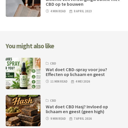
CBD op te bouwen
4 MIN READ
8 APRIL 2023
You might also like
CBD
Wat doet CBD-spray voor jou?
Effecten op lichaam en geest
11 MIN READ
4 MEI 2026
CBD
Wat doet CBD Hasj? Invloed op
lichaam en geest (geen high)
9 MIN READ
7 APRIL 2026