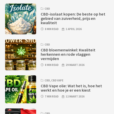
CBD
CBD-isolaat kopen: De beste op het
gebied van zuiverheid, prijs en
kwaliteit
8 MIN READ
1 APRIL 2026
CBD
CBD bloemenwinkel: Kwaliteit
herkennen en rode vlaggen
vermijden
8 MIN READ
29 MAART 2026
CBD
,
CBD VAPE
CBD Vape olie: Wat het is, hoe het
werkt en hoe je er een kiest
7 MIN READ
12 MAART 2026
CBD