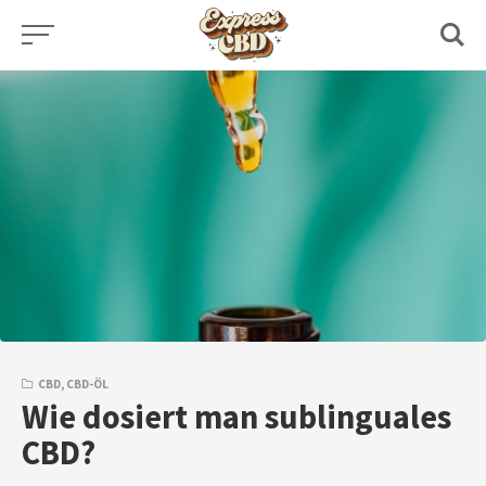
Skip
to
content
CBD
,
CBD-ÖL
Wie dosiert man sublinguales
CBD?