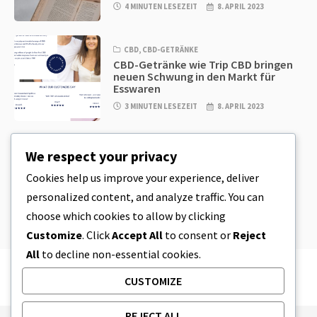
4 MINUTEN LESEZEIT
8. APRIL 2023
CBD
,
CBD-GETRÄNKE
CBD-Getränke wie Trip CBD bringen
neuen Schwung in den Markt für
Esswaren
3 MINUTEN LESEZEIT
8. APRIL 2023
CBD
,
CBD EDIBLES
We respect your privacy
CBD-Plätzchenteig & unglaublich
einfache CBD-Esswaren, die Sie zu
Cookies help us improve your experience, deliver
Hause herstellen können
personalized content, and analyze traffic. You can
4 MINUTEN LESEZEIT
8. APRIL 2023
choose which cookies to allow by clicking
Customize
. Click
Accept All
to consent or
Reject
All
to decline non-essential cookies.
CUSTOMIZE
REJECT ALL