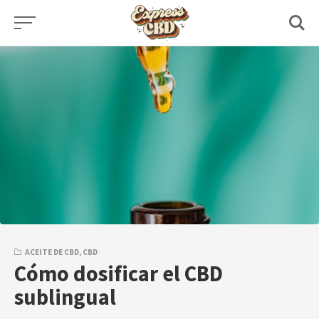
Skip
to
content
ACEITE DE CBD
,
CBD
Cómo dosificar el CBD
sublingual