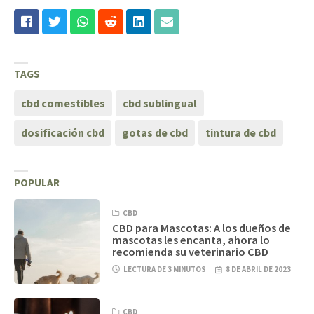
TAGS
cbd comestibles
cbd sublingual
dosificación cbd
gotas de cbd
tintura de cbd
POPULAR
CBD
CBD para Mascotas: A los dueños de
mascotas les encanta, ahora lo
recomienda su veterinario CBD
LECTURA DE 3 MINUTOS
8 DE ABRIL DE 2023
CBD