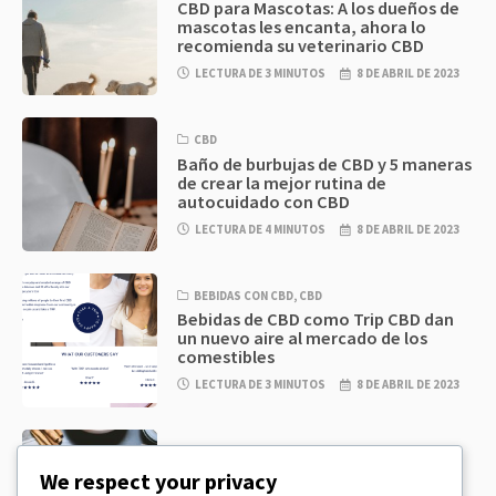
CBD para Mascotas: A los dueños de
mascotas les encanta, ahora lo
recomienda su veterinario CBD
LECTURA DE 3 MINUTOS
8 DE ABRIL DE 2023
CBD
Baño de burbujas de CBD y 5 maneras
de crear la mejor rutina de
autocuidado con CBD
LECTURA DE 4 MINUTOS
8 DE ABRIL DE 2023
BEBIDAS CON CBD
,
CBD
Bebidas de CBD como Trip CBD dan
un nuevo aire al mercado de los
comestibles
LECTURA DE 3 MINUTOS
8 DE ABRIL DE 2023
CBD
,
CBD EDIBLES
Masa de galletas de CBD y
We respect your privacy
comestibles de CBD increíblemente