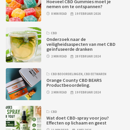
Hoeveel CBD Gummies moet je
nemen om te ontspannen?
8 MIN READ
19 FEBRUARI 2026
CBD
Onderzoek naar de
veiligheidsaspecten van met CBD
geïnfuseerde dranken
2 MIN READ
28 FEBRUARI 2024
CBD BEOORDELINGEN
,
CBD EETWAREN
Orange County CBD BEARS
Productbeoordeling.
2 MIN READ
19 FEBRUARI 2024
CBD
Wat doet CBD-spray voor jou?
Effecten op lichaam en geest