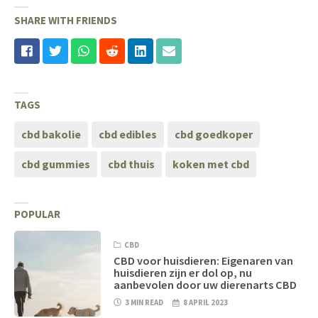
SHARE WITH FRIENDS
TAGS
cbd bakolie
cbd edibles
cbd goedkoper
cbd gummies
cbd thuis
koken met cbd
POPULAR
CBD
CBD voor huisdieren: Eigenaren van
huisdieren zijn er dol op, nu
aanbevolen door uw dierenarts CBD
3 MIN READ
8 APRIL 2023