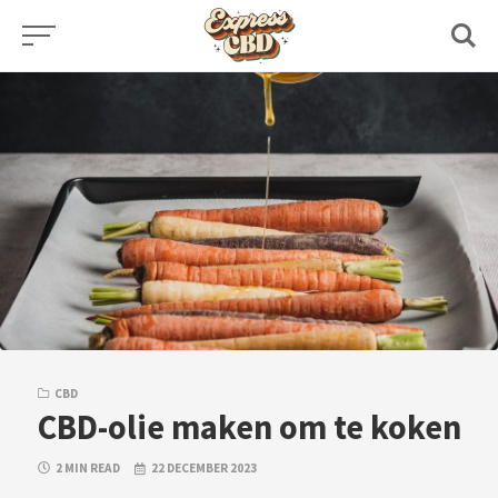
Skip
to
content
CBD
CBD-olie maken om te koken
2 MIN READ
22 DECEMBER 2023