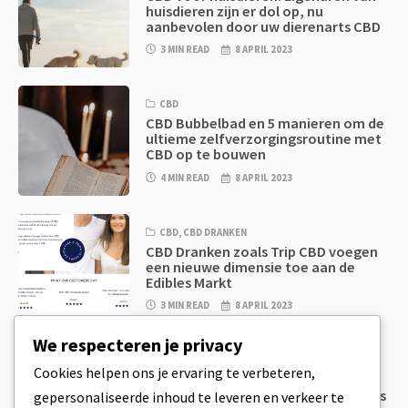
huisdieren zijn er dol op, nu
aanbevolen door uw dierenarts CBD
3 MIN READ
8 APRIL 2023
CBD
CBD Bubbelbad en 5 manieren om de
ultieme zelfverzorgingsroutine met
CBD op te bouwen
4 MIN READ
8 APRIL 2023
CBD
,
CBD DRANKEN
CBD Dranken zoals Trip CBD voegen
een nieuwe dimensie toe aan de
Edibles Markt
3 MIN READ
8 APRIL 2023
We respecteren je privacy
CBD
,
CBD EETWAREN
Cookies helpen ons je ervaring te verbeteren,
CBD Koekjesdeeg & Ongelooflijk
Simpele CBD Edibles Die Je Zelf Thuis
gepersonaliseerde inhoud te leveren en verkeer te