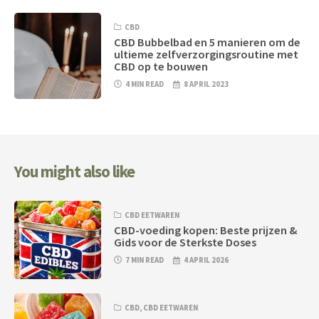
CBD
CBD Bubbelbad en 5 manieren om de
ultieme zelfverzorgingsroutine met
CBD op te bouwen
4 MIN READ
8 APRIL 2023
You might also like
CBD EETWAREN
CBD-voeding kopen: Beste prijzen &
Gids voor de Sterkste Doses
7 MIN READ
4 APRIL 2026
CBD
,
CBD EETWAREN