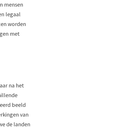
ken mensen
en legaal
cten worden
ngen met
aar na het
hillende
keerd beeld
erkingen van
 we de landen