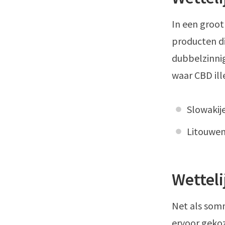
In een groo
producten di
dubbelzinnig
waar CBD ille
Slowakij
Litouwe
Wetteli
Net als som
ervoor gekoz