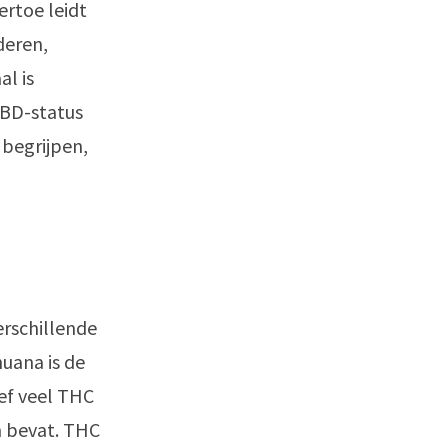
ertoe leidt
deren,
l is
CBD-status
 begrijpen,
erschillende
uana is de
ef veel THC
n bevat. THC