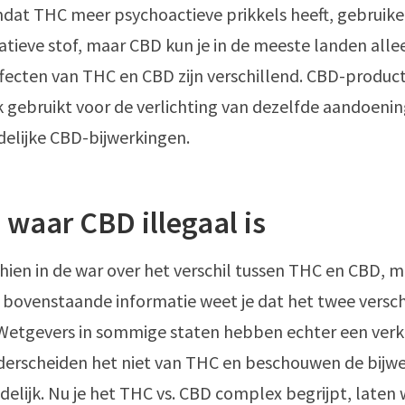
mdat THC meer psychoactieve prikkels heeft, gebrui
eatieve stof, maar CBD kun je in de meeste landen alle
ffecten van THC en CBD zijn verschillend. CBD-produ
 gebruikt voor de verlichting van dezelfde aandoeni
elijke CBD-bijwerkingen.
waar CBD illegaal is
hien in de war over het verschil tussen THC en CBD, m
 bovenstaande informatie weet je dat het twee versc
. Wetgevers in sommige staten hebben echter een ver
derscheiden het niet van THC en beschouwen de bijw
delijk. Nu je het THC vs. CBD complex begrijpt, laten