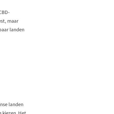
 CBD-
est, maar
paar landen
anse landen
 kiezen. Het