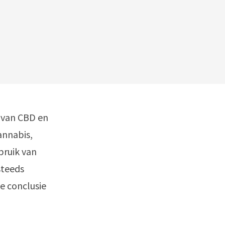
 van CBD en
annabis,
bruik van
steeds
De conclusie