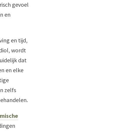
isch gevoel
en en
ing en tijd,
diol, wordt
idelijk dat
en en elke
tige
n zelfs
behandelen.
emische
dingen