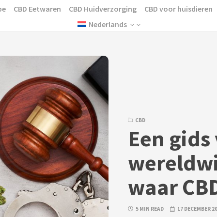
pe
CBD Eetwaren
CBD Huidverzorging
CBD voor huisdieren
Nederlands
CBD
Een gids
wereldwi
waar CBD 
5 MIN READ
17 DECEMBER 2