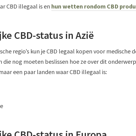
r CBD illegaal is en
hun wetten rondom CBD produ
jke CBD-status in Azië
tische regio’s kun je CBD legaal kopen voor medische 
en die nog moeten beslissen hoe ze over dit onderwer
 maar een paar landen waar CBD illegaal is:
re
jke CBD-status in Europa