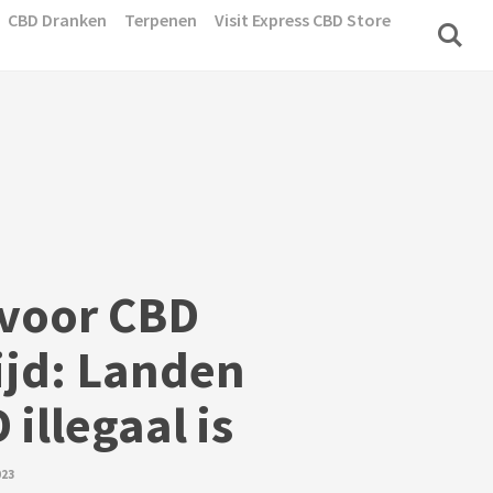
CBD Dranken
Terpenen
Visit Express CBD Store
 voor CBD
jd: Landen
illegaal is
023