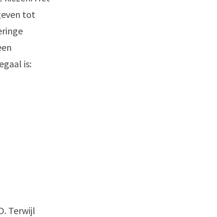
geven tot
eringe
een
gaal is:
. Terwijl