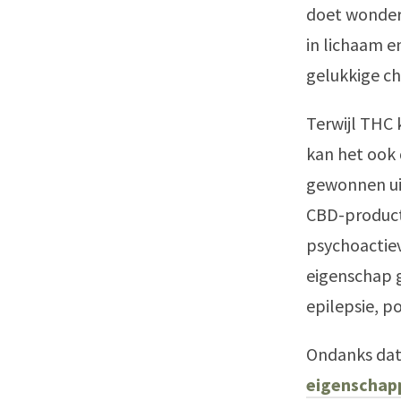
doet wonder
in lichaam e
gelukkige che
Terwijl THC 
kan het ook 
gewonnen uit
CBD-product
psychoactie
eigenschap g
epilepsie, p
Ondanks dat
eigenschap