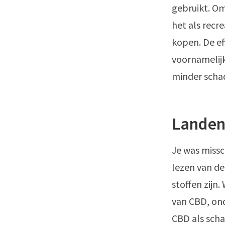
gebruikt. O
het als recr
kopen. De e
voornamelijk
minder schad
Landen 
Je was missc
lezen van de
stoffen zijn
van CBD, on
CBD als scha