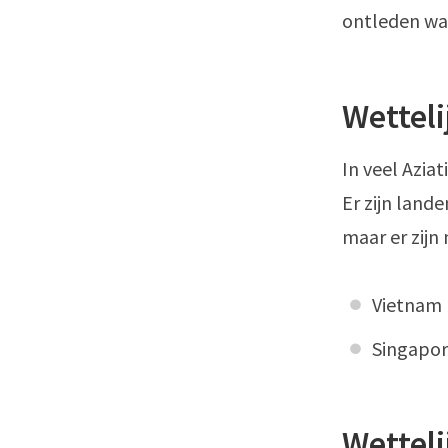
ontleden waa
Wetteli
In veel Azia
Er zijn land
maar er zijn
Vietnam
Singapo
Wetteli