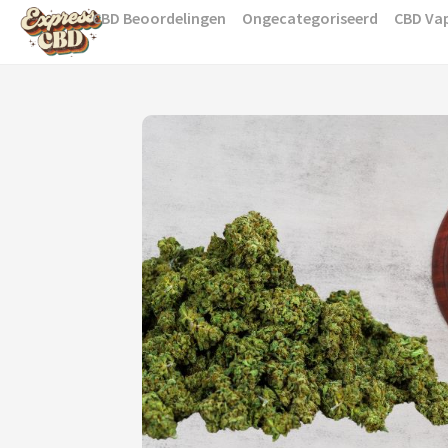
Skip
CBD Beoordelingen
Ongecategoriseerd
CBD Va
to
content