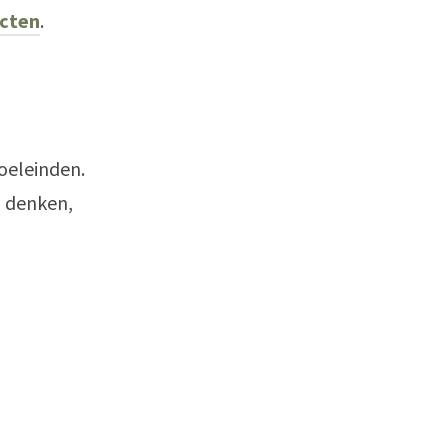
cten
.
doeleinden.
p denken,