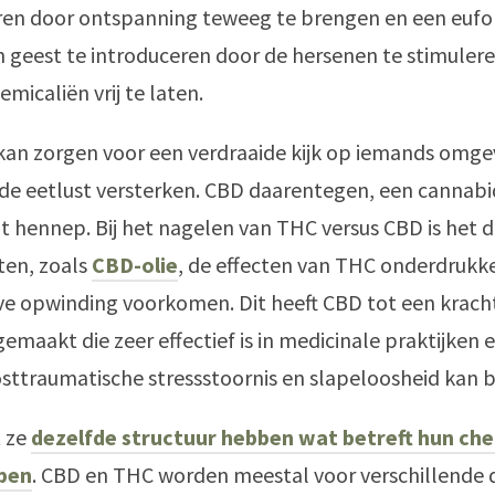
en door ontspanning teweeg te brengen en een eufor
n geest te introduceren door de hersenen te stimuler
micaliën vrij te laten.
kan zorgen voor een verdraaide kijk op iemands omgev
de eetlust versterken. CBD daarentegen, een cannabi
 hennep. Bij het nagelen van THC versus CBD is het du
en, zoals
CBD-olie
, de effecten van THC onderdrukk
ve opwinding voorkomen. Dit heeft CBD tot een krach
emaakt die zeer effectief is in medicinale praktijken e
osttraumatische stressstoornis en slapeloosheid kan 
 ze
dezelfde structuur hebben wat betreft hun ch
pen
. CBD en THC worden meestal voor verschillende 