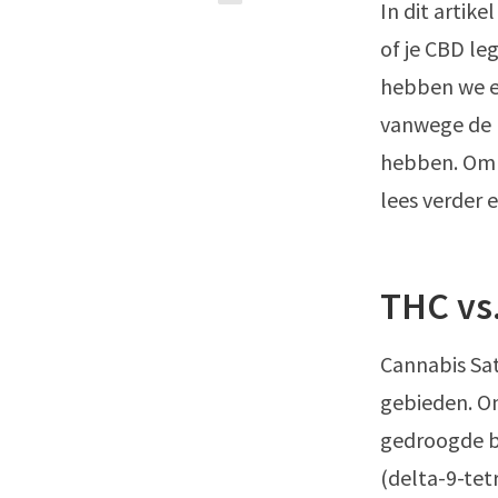
In dit artike
of je CBD le
hebben we ee
vanwege de b
hebben. Om d
lees verder
THC vs
Cannabis Sat
gebieden. On
gedroogde bl
(delta-9-te