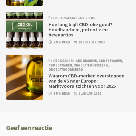
CBD
,
ONGECATEGORISEERD
Hoe lang blijft CBD-olie goed?
Houdbaarheid, potentie en
bewaartips
7 MIN READ
25 FEBRUARI 2026
CBD DRANKEN
,
CBD DRANKEN
,
CBD EETWAREN
,
CBD EETWAREN
,
ONGECATEGORISEERD
,
ONGECATEGORISEERD
Waarom CBD-merken overstappen
van de VS naar Europa:
Marktvooruitzichten voor 2025
3 MIN READ
1 JANUARI 2026
Geef een reactie