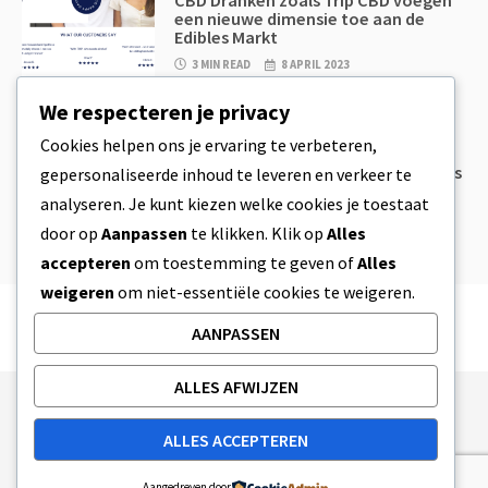
een nieuwe dimensie toe aan de
Edibles Markt
3 MIN READ
8 APRIL 2023
We respecteren je privacy
CBD
,
CBD EETWAREN
Cookies helpen ons je ervaring te verbeteren,
CBD Koekjesdeeg & Ongelooflijk
Simpele CBD Edibles Die Je Zelf Thuis
gepersonaliseerde inhoud te leveren en verkeer te
Kan Maken
analyseren. Je kunt kiezen welke cookies je toestaat
4 MIN READ
8 APRIL 2023
door op
Aanpassen
te klikken. Klik op
Alles
accepteren
om toestemming te geven of
Alles
weigeren
om niet-essentiële cookies te weigeren.
AANPASSEN
ALLES AFWIJZEN
Publishing Principles
Ethics Policy
ALLES ACCEPTEREN
Corrections Policy
Feedback Policy
Ownership & Funding
Tag map
Contact Us
Aangedreven door