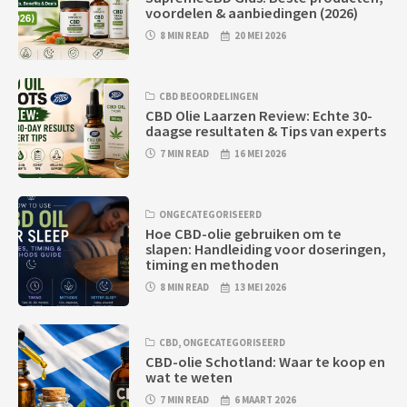
voordelen & aanbiedingen (2026)
8 MIN READ
20 MEI 2026
CBD BEOORDELINGEN
CBD Olie Laarzen Review: Echte 30-
daagse resultaten & Tips van experts
7 MIN READ
16 MEI 2026
ONGECATEGORISEERD
Hoe CBD-olie gebruiken om te
slapen: Handleiding voor doseringen,
timing en methoden
8 MIN READ
13 MEI 2026
CBD
,
ONGECATEGORISEERD
CBD-olie Schotland: Waar te koop en
wat te weten
7 MIN READ
6 MAART 2026