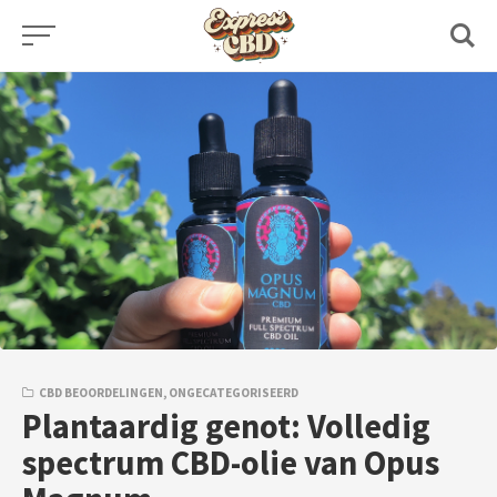
Skip
to
content
CBD BEOORDELINGEN
,
ONGECATEGORISEERD
Plantaardig genot: Volledig
spectrum CBD-olie van Opus