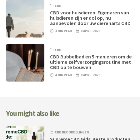
CBD
CBD voor huisdieren: Eigenaren van
huisdieren zijn er dol op, nu
aanbevolen door uw dierenarts CBD
3 MIN READ
8 APRIL 2023
CBD
CBD Bubbelbad en 5 manieren om de
ultieme zelfverzorgingsroutine met
CBD op te bouwen
4 MIN READ
8 APRIL 2023
You might also like
CBD BEOORDELINGEN
SupremeCBD Gids: Beste producten,