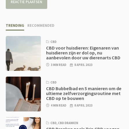
TRENDING
RECOMMENDED
CBD
CBD voor huisdieren: Eigenaren van
huisdieren zijn er dol op, nu
aanbevolen door uw dierenarts CBD
3 MIN READ
8 APRIL 2023
CBD
CBD Bubbelbad en 5 manieren om de
ultieme zelfverzorgingsroutine met
CBD op te bouwen
4 MIN READ
8 APRIL 2023
CBD
,
CBD DRANKEN
CBD Dranken zoals Trip CBD voegen