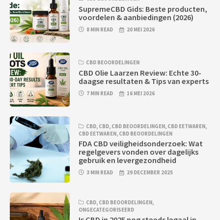
SupremeCBD Gids: Beste producten,
voordelen & aanbiedingen (2026)
8 MIN READ
20 MEI 2026
CBD BEOORDELINGEN
CBD Olie Laarzen Review: Echte 30-
daagse resultaten & Tips van experts
7 MIN READ
16 MEI 2026
CBD
,
CBD
,
CBD BEOORDELINGEN
,
CBD EETWAREN
,
CBD EETWAREN
,
CBD BEOORDELINGEN
FDA CBD veiligheidsonderzoek: Wat
regelgevers vonden over dagelijks
gebruik en levergezondheid
3 MIN READ
29 DECEMBER 2025
CBD
,
CBD BEOORDELINGEN
,
ONGECATEGORISEERD
Is CBD in 2025 nog steeds legaal in