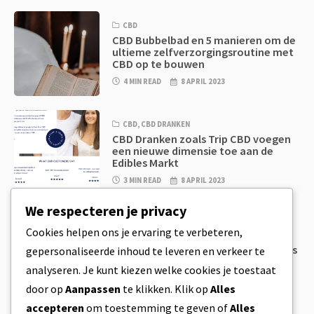
CBD
CBD Bubbelbad en 5 manieren om de
ultieme zelfverzorgingsroutine met
CBD op te bouwen
4 MIN READ
8 APRIL 2023
CBD
,
CBD DRANKEN
CBD Dranken zoals Trip CBD voegen
een nieuwe dimensie toe aan de
Edibles Markt
3 MIN READ
8 APRIL 2023
We respecteren je privacy
CBD
,
CBD EETWAREN
Cookies helpen ons je ervaring te verbeteren,
CBD Koekjesdeeg & Ongelooflijk
Simpele CBD Edibles Die Je Zelf Thuis
gepersonaliseerde inhoud te leveren en verkeer te
Kan Maken
analyseren. Je kunt kiezen welke cookies je toestaat
4 MIN READ
8 APRIL 2023
door op
Aanpassen
te klikken. Klik op
Alles
accepteren
om toestemming te geven of
Alles