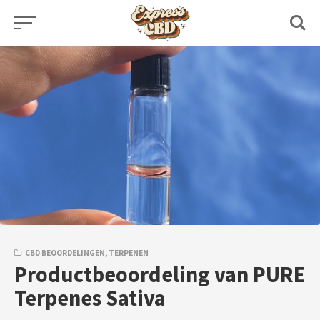
Skip
to
content
CBD BEOORDELINGEN
,
TERPENEN
Productbeoordeling van PURE
Terpenes Sativa