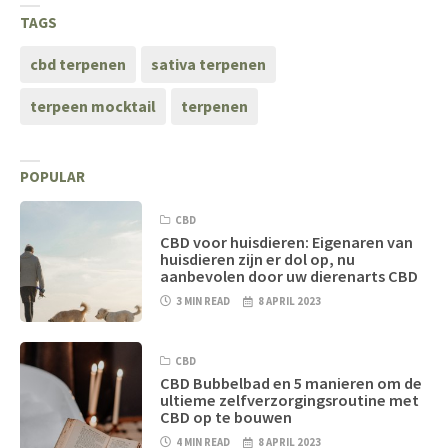
TAGS
cbd terpenen
sativa terpenen
terpeen mocktail
terpenen
POPULAR
CBD
CBD voor huisdieren: Eigenaren van
huisdieren zijn er dol op, nu
aanbevolen door uw dierenarts CBD
3 MIN READ
8 APRIL 2023
CBD
CBD Bubbelbad en 5 manieren om de
ultieme zelfverzorgingsroutine met
CBD op te bouwen
4 MIN READ
8 APRIL 2023