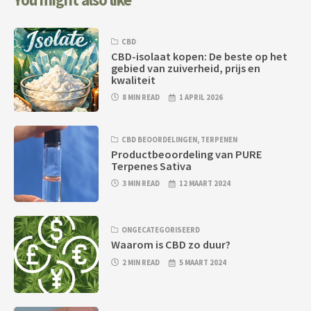
You might also like
CBD
CBD-isolaat kopen: De beste op het
gebied van zuiverheid, prijs en
kwaliteit
8 MIN READ
1 APRIL 2026
CBD BEOORDELINGEN
,
TERPENEN
Productbeoordeling van PURE
Terpenes Sativa
3 MIN READ
12 MAART 2024
ONGECATEGORISEERD
Waarom is CBD zo duur?
2 MIN READ
5 MAART 2024