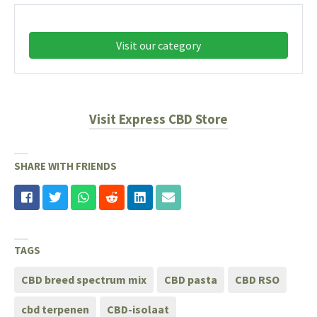
Visit our category
Visit Express CBD Store
SHARE WITH FRIENDS
TAGS
CBD breed spectrum mix
CBD pasta
CBD RSO
cbd terpenen
CBD-isolaat