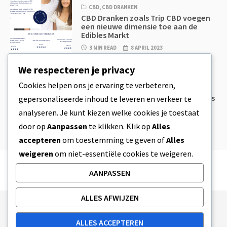
CBD
,
CBD DRANKEN
CBD Dranken zoals Trip CBD voegen
een nieuwe dimensie toe aan de
Edibles Markt
3 MIN READ
8 APRIL 2023
We respecteren je privacy
CBD
,
CBD EETWAREN
Cookies helpen ons je ervaring te verbeteren,
CBD Koekjesdeeg & Ongelooflijk
Simpele CBD Edibles Die Je Zelf Thuis
gepersonaliseerde inhoud te leveren en verkeer te
Kan Maken
analyseren. Je kunt kiezen welke cookies je toestaat
4 MIN READ
8 APRIL 2023
door op
Aanpassen
te klikken. Klik op
Alles
accepteren
om toestemming te geven of
Alles
weigeren
om niet-essentiële cookies te weigeren.
AANPASSEN
ALLES AFWIJZEN
Publishing Principles
Ethics Policy
ALLES ACCEPTEREN
Corrections Policy
Feedback Policy