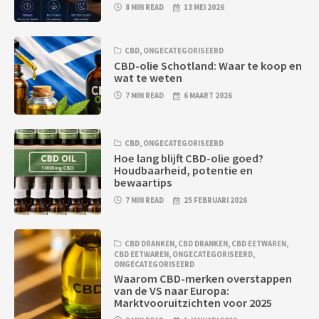
8 MIN READ
13 MEI 2026
CBD
,
ONGECATEGORISEERD
CBD-olie Schotland: Waar te koop en
wat te weten
7 MIN READ
6 MAART 2026
CBD
,
ONGECATEGORISEERD
Hoe lang blijft CBD-olie goed?
Houdbaarheid, potentie en
bewaartips
7 MIN READ
25 FEBRUARI 2026
CBD DRANKEN
,
CBD DRANKEN
,
CBD EETWAREN
,
CBD EETWAREN
,
ONGECATEGORISEERD
,
ONGECATEGORISEERD
Waarom CBD-merken overstappen
van de VS naar Europa:
Marktvooruitzichten voor 2025