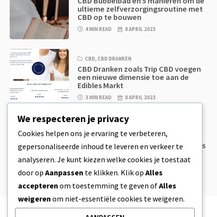
CBD Bubbelbad en 5 manieren om de
ultieme zelfverzorgingsroutine met
CBD op te bouwen
4 MIN READ
8 APRIL 2023
CBD
,
CBD DRANKEN
CBD Dranken zoals Trip CBD voegen
een nieuwe dimensie toe aan de
Edibles Markt
3 MIN READ
8 APRIL 2023
We respecteren je privacy
CBD
,
CBD EETWAREN
Cookies helpen ons je ervaring te verbeteren,
CBD Koekjesdeeg & Ongelooflijk
Simpele CBD Edibles Die Je Zelf Thuis
gepersonaliseerde inhoud te leveren en verkeer te
Kan Maken
analyseren. Je kunt kiezen welke cookies je toestaat
4 MIN READ
8 APRIL 2023
door op
Aanpassen
te klikken. Klik op
Alles
accepteren
om toestemming te geven of
Alles
weigeren
om niet-essentiële cookies te weigeren.