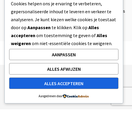
Cookies helpen ons je ervaring te verbeteren,
CBD Koekjesdeeg & Ongelooflijk
Simpele CBD Edibles Die Je Zelf Thuis
gepersonaliseerde inhoud te leveren en verkeer te
Kan Maken
analyseren. Je kunt kiezen welke cookies je toestaat
4 MIN READ
8 APRIL 2023
door op
Aanpassen
te klikken. Klik op
Alles
accepteren
om toestemming te geven of
Alles
weigeren
om niet-essentiële cookies te weigeren.
AANPASSEN
ALLES AFWIJZEN
Publishing Principles
Ethics Policy
ALLES ACCEPTEREN
Corrections Policy
Feedback Policy
Ownership & Funding
Tag map
Contact Us
Aangedreven door