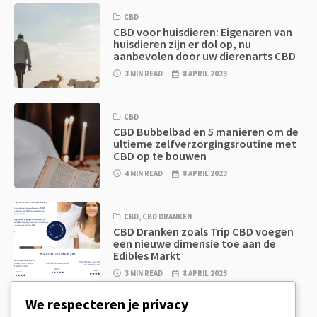
CBD
CBD voor huisdieren: Eigenaren van
huisdieren zijn er dol op, nu
aanbevolen door uw dierenarts CBD
3 MIN READ
8 APRIL 2023
CBD
CBD Bubbelbad en 5 manieren om de
ultieme zelfverzorgingsroutine met
CBD op te bouwen
4 MIN READ
8 APRIL 2023
CBD
,
CBD DRANKEN
CBD Dranken zoals Trip CBD voegen
een nieuwe dimensie toe aan de
Edibles Markt
3 MIN READ
8 APRIL 2023
We respecteren je privacy
CBD
,
CBD EETWAREN